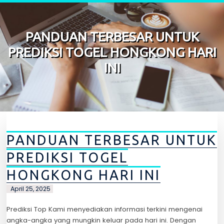
Skip to content
PANDUAN TERBESAR UNTUK
PREDIKSI TOGEL HONGKONG HARI
INI
PANDUAN TERBESAR UNTUK
PREDIKSI TOGEL
HONGKONG HARI INI
April 25, 2025
Prediksi Top Kami menyediakan informasi terkini mengenai
angka-angka yang mungkin keluar pada hari ini. Dengan