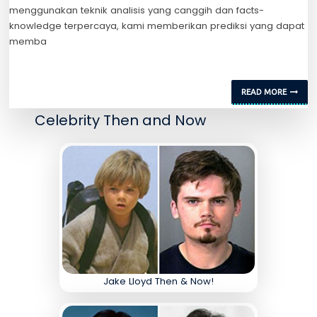
menggunakan teknik analisis yang canggih dan facts-
knowledge terpercaya, kami memberikan prediksi yang dapat
memba
READ MORE
Celebrity Then and Now
Jake Lloyd Then & Now!