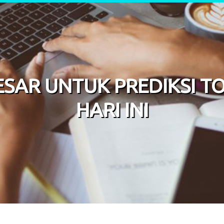
SAR UNTUK PREDIKSI 
HARI INI