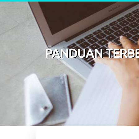
Skip to content
PANDUAN TERBE