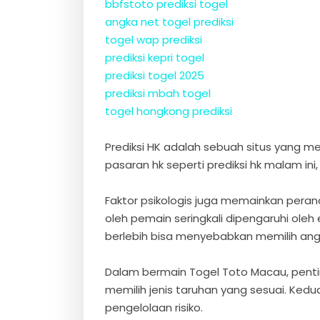
bbfstoto prediksi togel
angka net togel prediksi
togel wap prediksi
prediksi kepri togel
prediksi togel 2025
prediksi mbah togel
togel hongkong prediksi
Prediksi HK adalah sebuah situs yang m
pasaran hk seperti prediksi hk malam ini
Faktor psikologis juga memainkan peran
oleh pemain seringkali dipengaruhi ole
berlebih bisa menyebabkan memilih ang
Dalam bermain Togel Toto Macau, pent
memilih jenis taruhan yang sesuai. Ked
pengelolaan risiko.