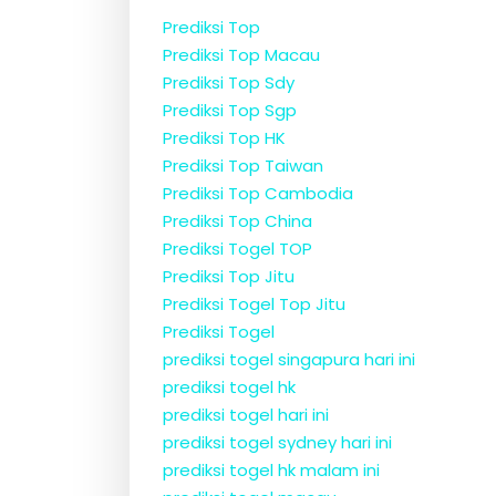
Prediksi Top
Prediksi Top Macau
Prediksi Top Sdy
Prediksi Top Sgp
Prediksi Top HK
Prediksi Top Taiwan
Prediksi Top Cambodia
Prediksi Top China
Prediksi Togel TOP
Prediksi Top Jitu
Prediksi Togel Top Jitu
Prediksi Togel
prediksi togel singapura hari ini
prediksi togel hk
prediksi togel hari ini
prediksi togel sydney hari ini
prediksi togel hk malam ini