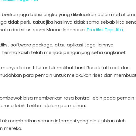
berikan juga berisi angka yang dikeluarkan dalam setahun in
ga tidak perlu takut jika hasilnya tidak sama sebab kita sendi
satu dari situs resmi Macau Indonesia.
Prediksi Top Jitu
ksi, software package, atau aplikasi togel lainnya.
. Terima kasih telah menjadi pengunjung setia angkanet
b menyediakan fitur untuk melihat hasil Reside attract dan
 memudahkan para pemain untuk melakukan riset dan membua
 ombewok bisa memberikan rasa kontrol lebih pada pemain
rasa lebih terlibat dalam permainan.
tuk memberikan semua informasi yang dibutuhkan oleh
n mereka.